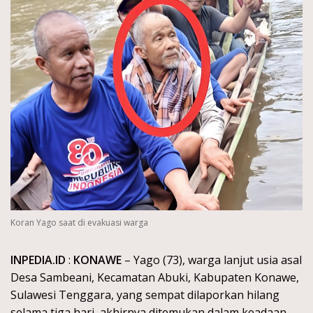
Koran Yago saat di evakuasi warga
INPEDIA.ID
:
KONAWE
– Yago (73), warga lanjut usia asal
Desa Sambeani, Kecamatan Abuki, Kabupaten Konawe,
Sulawesi Tenggara, yang sempat dilaporkan hilang
selama tiga hari, akhirnya ditemukan dalam keadaan