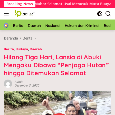
Langsung
 Kakek Asal Mubar Selamat Usai Menusuk Mata Buaya
Breaking News
K
ke
konten
Home
Berita
Daerah
Nasional
Hukum dan Kriminal
Buda
Beranda
Berita
Berita
,
Budaya
,
Daerah
Hilang Tiga Hari, Lansia di Abuki
Mengaku Dibawa “Penjaga Hutan”
hingga Ditemukan Selamat
Admin
Desember 3, 2025