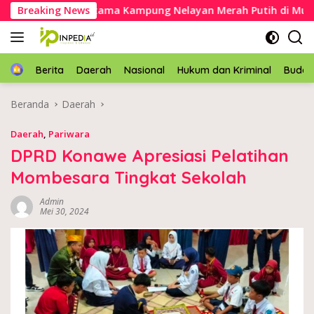
Langsung
atu pertama Kampung Nelayan Merah Putih di Muara Sampar
Breaking News
ke
konten
Home
Berita
Daerah
Nasional
Hukum dan Kriminal
Buda
Beranda
Daerah
Daerah
,
Pariwara
DPRD Konawe Apresiasi Pelatihan
Mombesara Tingkat Sekolah
Admin
Mei 30, 2024