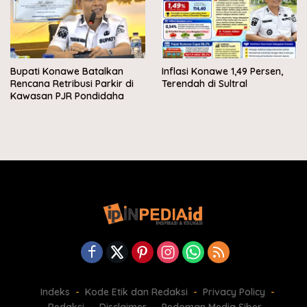
Bupati Konawe Batalkan
Inflasi Konawe 1,49 Persen,
Rencana Retribusi Parkir di
Terendah di Sultral
Kawasan PJR Pondidaha
Indeks
Kode Etik dan Redaksi
Privacy Policy
Redaksi
Disclaimer
Pedoman Media Siber