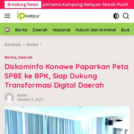
Langsung
etakkan batu pertama Kampung Nelayan Merah Putih di Muar
Breaking News
ke
konten
Home
Berita
Daerah
Nasional
Hukum dan Kriminal
Buda
Beranda
Berita
Berita
,
Daerah
Diskominfo Konawe Paparkan Peta
SPBE ke BPK, Siap Dukung
Transformasi Digital Daerah
Admin
Oktober 9, 2025