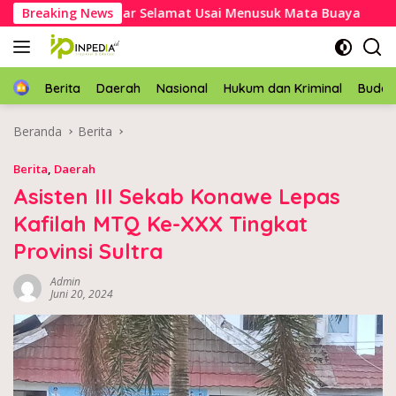
Langsung
ek Asal Mubar Selamat Usai Menusuk Mata Buaya
Breaking News
Kapol
ke
konten
Home
Berita
Daerah
Nasional
Hukum dan Kriminal
Buda
Beranda
Berita
Berita
,
Daerah
Asisten III Sekab Konawe Lepas
Kafilah MTQ Ke-XXX Tingkat
Provinsi Sultra
Admin
Juni 20, 2024