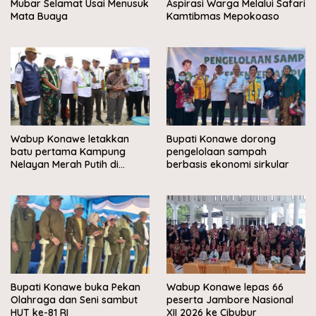
Mubar Selamat Usai Menusuk
Aspirasi Warga Melalui Safari
Mata Buaya
Kamtibmas Mepokoaso
Wabup Konawe letakkan
Bupati Konawe dorong
batu pertama Kampung
pengelolaan sampah
Nelayan Merah Putih di
berbasis ekonomi sirkular
Muara Sampara
Bupati Konawe buka Pekan
Wabup Konawe lepas 66
Olahraga dan Seni sambut
peserta Jambore Nasional
HUT ke-81 RI
XII 2026 ke Cibubur