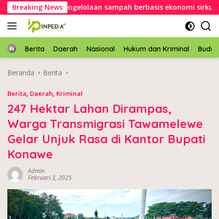
Langsung
e dorong pengelolaan sampah berbasis ekonomi sirkular
Breaking News
ke
konten
Home
Berita
Daerah
Nasional
Hukum dan Kriminal
Buda
Beranda
Berita
Berita
,
Daerah
,
Kriminal
247 Hektar Lahan Dirampas,
Warga Transmigrasi Tawamelewe
Gelar Unjuk Rasa di Kantor Bupati
Konawe
Admin
Februari 3, 2025