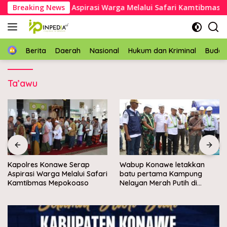
Langsung
es Konawe Serap Aspirasi Warga Melalui Safari Kamtibmas Me
Breaking News
ke
konten
Home
Berita
Daerah
Nasional
Hukum dan Kriminal
Buda
Ta’awu
Wabup Konawe letakkan
Bupati Konawe dorong
Safari
batu pertama Kampung
pengelolaan sampah
Nelayan Merah Putih di
berbasis ekonomi sirkula
Muara Sampara