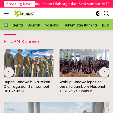
Langsung
Bupati Konawe buka Pekan Olahraga dan Seni sambut HUT ke-81
Breaking News
ke
konten
Home
Berita
Daerah
Nasional
Hukum dan Kriminal
Buda
PT UAM Konawe
kan
Wabup Konawe lepas 66
Bupati Konawe Batalkan
but
peserta Jambore Nasional
Rencana Retribusi Parkir 
XII 2026 ke Cibubur
Kawasan PJR Pondidaha