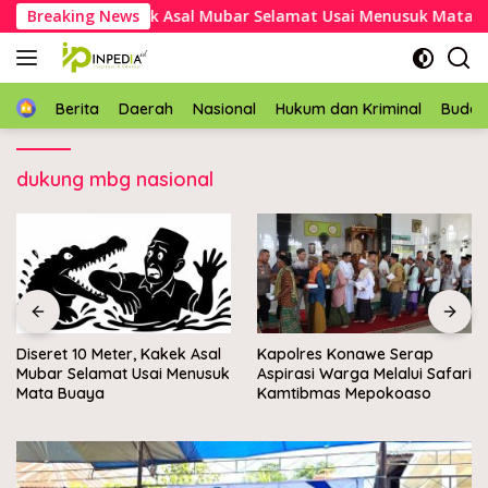
Langsung
et 10 Meter, Kakek Asal Mubar Selamat Usai Menusuk Mata Bua
Breaking News
ke
konten
Home
Berita
Daerah
Nasional
Hukum dan Kriminal
Buda
dukung mbg nasional
Diseret 10 Meter, Kakek Asal
Kapolres Konawe Serap
Mubar Selamat Usai Menusuk
Aspirasi Warga Melalui Safari
Mata Buaya
Kamtibmas Mepokoaso