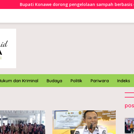
Bupati Konawe dorong pengelolaan sampah berbasis ekon
Hukum dan Kriminal
Budaya
Politik
Pariwara
Indeks
pos