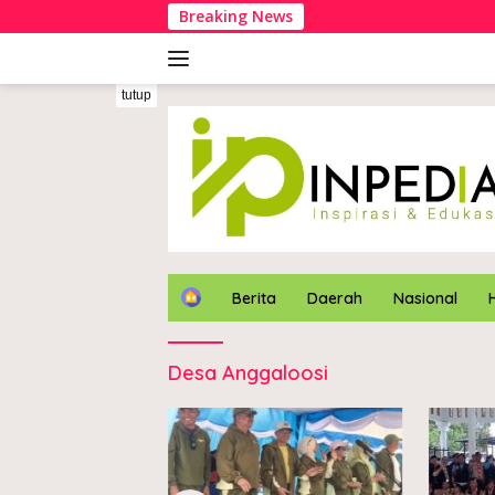
Langsung
Breaking News
ke
konten
tutup
H
Berita
Daerah
Nasional
o
m
e
Desa Anggaloosi