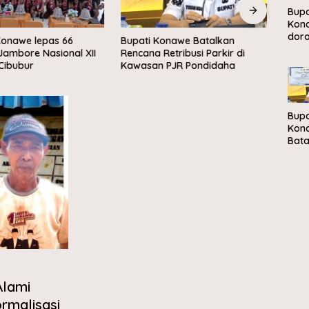
Bupa
Kon
dor
onawe lepas 66
Bupati Konawe Batalkan
Infla
peng
Jambore Nasional XII
Rencana Retribusi Parkir di
Teren
sam
Cibubur
Kawasan PJR Pondidaha
berb
eko
sirk
Bupa
Kon
Bata
Ren
Retr
Park
Kaw
Pon
Alami
rmalisasi