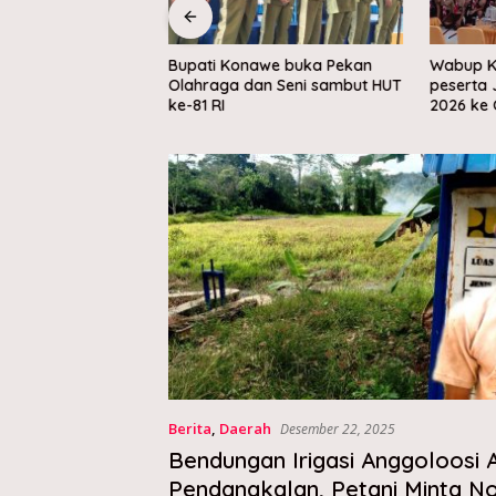
awe dorong
Bupati Konawe buka Pekan
Wabup K
 sampah berbasis
Olahraga dan Seni sambut HUT
peserta 
kular
ke-81 RI
2026 ke 
Berita
,
Daerah
Desember 22, 2025
Bendungan Irigasi Anggoloosi 
Pendangkalan, Petani Minta No