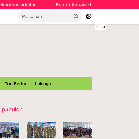
omi sirkular
Bupati Konawe buka Pekan Olahraga dan 
tutup
Tag Berita
Lainnya
 pupular