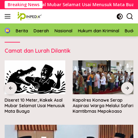
Langsung
0 Meter, Kakek Asal Mubar Selamat Usai Menusuk Mata Buaya
Breaking News
ke
konten
Home
Berita
Daerah
Nasional
Hukum dan Kriminal
Buda
Camat dan Lurah Dilantik
, Kakek Asal
Kapolres Konawe Serap
Wabup Konawe l
Usai Menusuk
Aspirasi Warga Melalui Safari
batu pertama K
Kamtibmas Mepokoaso
Nelayan Merah Put
Muara Sampara