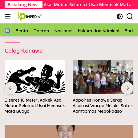
Langsung
t 10 Meter, Kakek Asal Mubar Selamat Usai Menusuk Mata Buay
Breaking News
ke
konten
Home
Berita
Daerah
Nasional
Hukum dan Kriminal
Buda
Caleg Konawe
, Kakek Asal
Kapolres Konawe Serap
Wabup Konawe l
Usai Menusuk
Aspirasi Warga Melalui Safari
batu pertama K
Kamtibmas Mepokoaso
Nelayan Merah Put
Muara Sampara