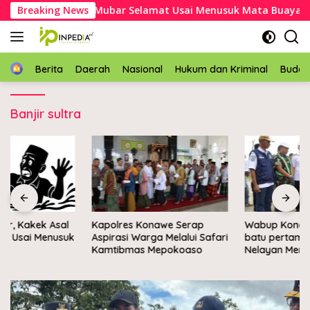
Langsung
eter, Kakek Asal Mubar Selamat Usai Menusuk Mata Buaya
Breaking News
ke
konten
Home
Berita
Daerah
Nasional
Hukum dan Kriminal
Buda
Banjir sultra
Kapolres Konawe Serap
Wabup Konawe letakkan
Aspirasi Warga Melalui Safari
batu pertama Kampung
Kamtibmas Mepokoaso
Nelayan Merah Putih di
Muara Sampara